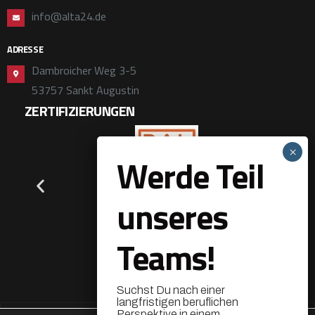
info@alta24.de
ADRESSE
Dambroicher Weg 3-5
53757 Sankt Augustin
ZERTIFIZIERUNGEN
Werde Teil
unseres
Teams!
Suchst Du nach einer
langfristigen beruflichen
Perspektive in einem