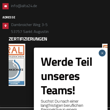
info@alta24.de
ADRESSE
Dambroicher Weg 3-5
53757 Sankt Augustin
ZERTIFIZIERUNGEN
Werde Teil
unseres
Teams!
Suchst Du nach einer
langfristigen beruflichen
Perspektive in einem