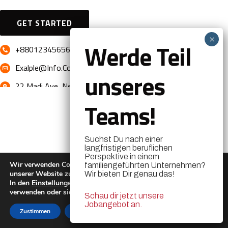
GET STARTED
Werde Teil
+880123456564
Exalple@info.com
unseres
22 Madi Ave, New York
Teams!
Suchst Du nach einer
langfristigen beruflichen
Perspektive in einem
Wir verwenden Cookies, um dir die bestmögliche Erfahrung auf
familiengeführten Unternehmen?
unserer Website zu bieten.
Wir bieten Dir genau das!
In den
Einstellungen
kannst du erfahren, welche Cookies wir
verwenden oder sie ausschalten.
Schau dir jetzt unsere
Jobangebot an.
Zustimmen
Ablehnen