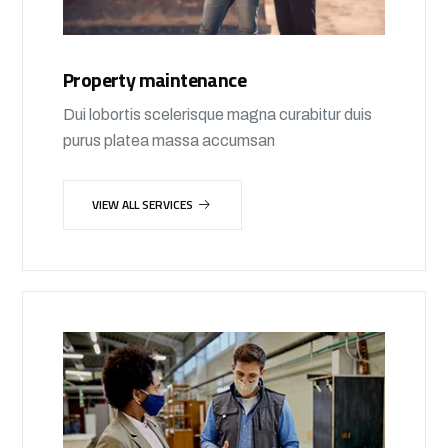
Property maintenance
Dui lobortis scelerisque magna curabitur duis
purus platea massa accumsan
VIEW ALL SERVICES