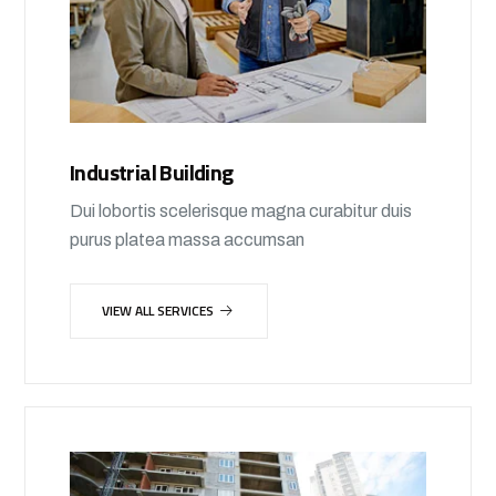
Industrial Building
Dui lobortis scelerisque magna curabitur duis
purus platea massa accumsan
VIEW ALL SERVICES